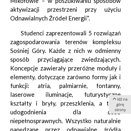
Mikołowie – w poszukiwaniu sposobów
aktywizacji przestrzeni przy użyciu
Odnawialnych Źródeł Energii”.
Studenci zaprezentowali 5 rozwiązań
zagospodarowania terenów kompleksu
Sośniej Góry. Każde z nich w odmienny
sposób przyciągające zwiedzających.
Koncepcje zawierały przeróżne moduły i
elementy, dotyczące zarówno formy jak i
funkcji: atria, palmiarnie, fontanny,
laserowe iluminacje, futurystyczne
Idź na
kształty i bryły, przeszklenia, a także
górę
strony
udogodnienia dla osób
niepełnosprawnych. Wszystko naturalnie
napędzane przez odnawialne źródła