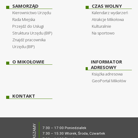
SAMORZĄD
CZAS WOLNY
Kierownictwo Urzędu
Kalendarz wydarzeń
Rada Miejska
Atrakcje Mikołowa
Przejdź do Usługi
Kulturalnie
Struktura Urzędu (BIP)
Na sportowo
Znajdź pracownika
Urzędu (BIP)
O MIKOŁOWIE
INFORMATOR
ADRESOWY
Książka adresowa
GeoPortal Mikołów
KONTAKT
ZAPRASZAMY
7:30 – 17:00 Poniedziałek
7:30 – 15:30 Wtorek, Środa, Czwartek