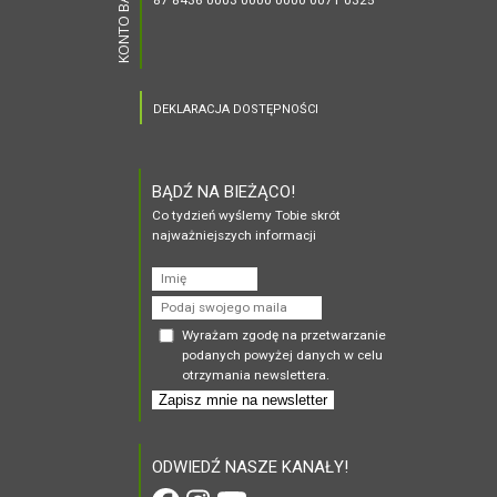
KONTO BANKOWE
87 8436 0003 0000 0000 0071 0325
DEKLARACJA DOSTĘPNOŚCI
BĄDŹ NA BIEŻĄCO!
Co tydzień wyślemy Tobie skrót
najważniejszych informacji
Imię
Podaj
swojego
Wyrażam zgodę na przetwarzanie
maila
podanych powyżej danych w celu
otrzymania newslettera.
Zapisz
mnie na
newsletter
ODWIEDŹ NASZE KANAŁY!