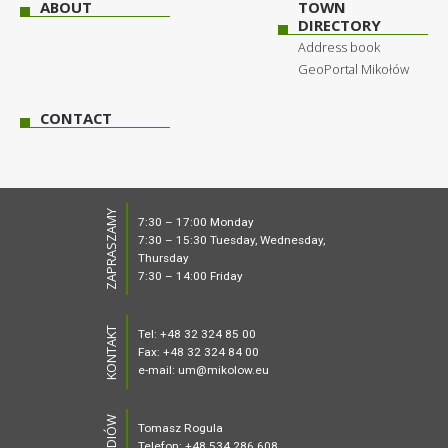
ABOUT
TOWN
DIRECTORY
Address book
GeoPortal Mikołów
CONTACT
ZAPRASZAMY
7:30 – 17:00 Monday
7:30 – 15:30 Tuesday, Wednesday,
Thursday
7:30 – 14:00 Friday
KONTAKT
Tel: +48 32 324 85 00
Fax: +48 32 324 84 00
e-mail: um@mikolow.eu
Tomasz Rogula
Telefon: +48 534 286 608