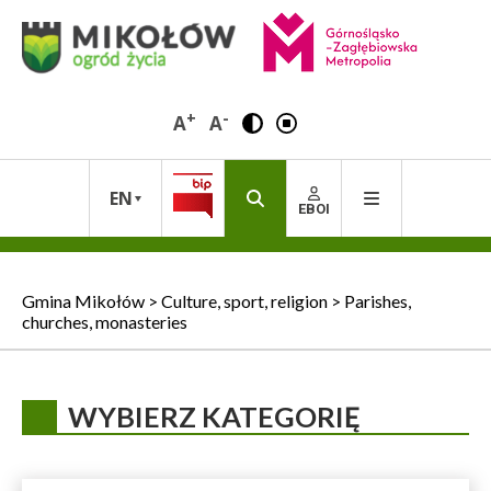
+
-
A
A
EN
EBOI
Gmina Mikołów
>
Culture, sport, religion
>
Parishes,
churches, monasteries
WYBIERZ KATEGORIĘ