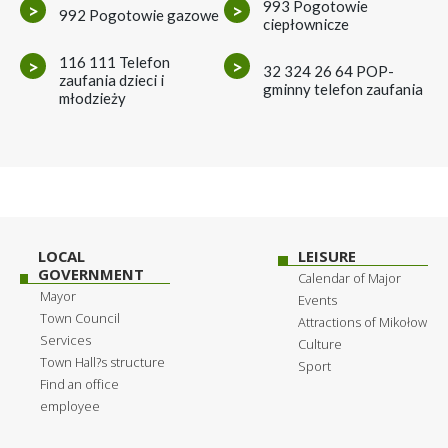
993 Pogotowie
>
>
992 Pogotowie gazowe
ciepłownicze
116 111 Telefon
>
>
32 324 26 64 POP-
zaufania dzieci i
gminny telefon zaufania
młodzieży
LOCAL
LEISURE
GOVERNMENT
Calendar of Major
Mayor
Events
Town Council
Attractions of Mikołow
Services
Culture
Town Hall?s structure
Sport
Find an office
employee