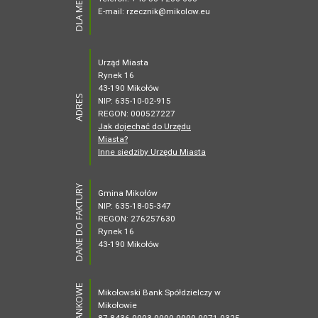
DLA MEDIÓW
E-mail: rzecznik@mikolow.eu
Urząd Miasta
Rynek 16
43-190 Mikołów
ADRES
NIP: 635-10-02-915
REGON: 000527227
Jak dojechać do Urzędu
Miasta?
Inne siedziby Urzędu Miasta
DANE DO FAKTURY
Gmina Mikołów
NIP: 635-18-05-347
REGON: 276257630
Rynek 16
43-190 Mikołów
Mikołowski Bank Spółdzielczy w
Mikołowie